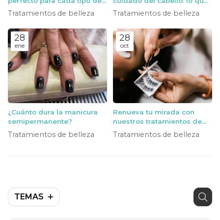
perfecto para cada tipo de
cuidado del cabello: lo que
piel?
de verdad funciona
Tratamientos de belleza
Tratamientos de belleza
28
28
ene
oct
¿Cuánto dura la manicura
Renueva tu mirada con
semipermanente?
nuestros tratamientos de
cejas y pestañas
Tratamientos de belleza
Tratamientos de belleza
TEMAS