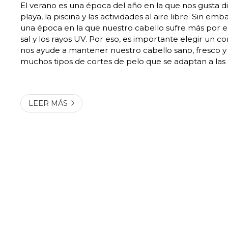
El verano es una época del año en la que nos gusta disf
playa, la piscina y las actividades al aire libre. Sin e
una época en la que nuestro cabello sufre más por el c
sal y los rayos UV. Por eso, es importante elegir un c
nos ayude a mantener nuestro cabello sano, fresco y
muchos tipos de cortes de pelo que se adaptan a las 
formas de cara, estilos y gustos personales. Sin emba
que so...
LEER MÁS