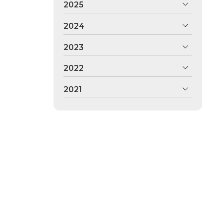
2025
2024
2023
2022
2021
en Vigo
es cuidar de ti, no dudes en pedir cita en nuestro