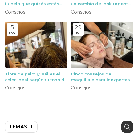
tu pelo que quizás estás
un cambio de look urgente
cometiendo
(y cómo ayudarte)
Consejos
Consejos
5
29
nov
jul
Tinte de pelo: ¿Cuál es el
Cinco consejos de
color ideal según tu tono de
maquillaje para inexpertas
piel?
Consejos
Consejos
TEMAS