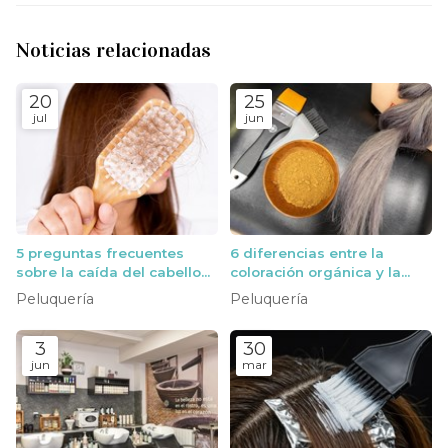
Noticias relacionadas
20
25
jul
jun
5 preguntas frecuentes
6 diferencias entre la
sobre la caída del cabello
coloración orgánica y la
que responden nuestros
convencional que deberías
Peluquería
Peluquería
peluqueros en Vigo
conocer
3
30
jun
mar