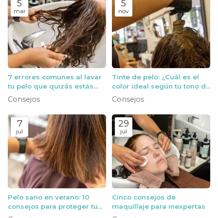
5
5
mar
nov
7 errores comunes al lavar
Tinte de pelo: ¿Cuál es el
tu pelo que quizás estás
color ideal según tu tono de
cometiendo
piel?
Consejos
Consejos
7
29
jul
jul
Pelo sano en verano: 10
Cinco consejos de
consejos para proteger tu
maquillaje para inexpertas
melena del sol y el cloro